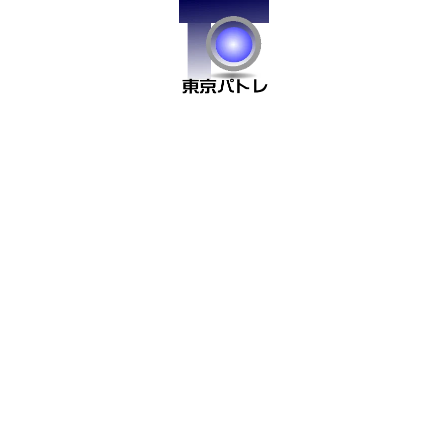


事前対面相談
戸籍の代理取得


法定相続情報の代理取得
不動産登記簿の代理取得


不動産評価証明書の代理
不動産の相続税評価
取得


相続税のシミュレーショ
財産目録の作成
ン


遺産分割協議書の作成
銀行の相続手続き

