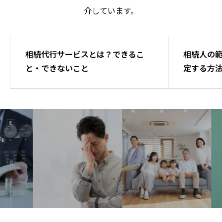
介しています。
相続手続き
相続手続
相続代行サービスとは？できるこ
相続人の
と・できないこと
定する方