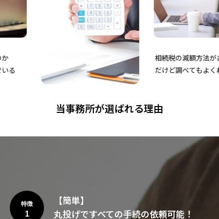
相続税の減額方法があ
る
だけど調べてもよくわ
当事務所が選ばれる理由
【簡単】
特徴
丸投げですべての手続の依頼可能！
1