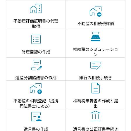


不動産評価証明書の代理
不動産の相続税評価
取得


相続税のシミュレーショ
財産目録の作成
ン


遺産分割協議書の作成
銀行の相続手続き


不動産の相続登記（提携
相続税申告書の作成と提
司法書士による）
出


遺言書の作成
遺言書の公正証書手続き