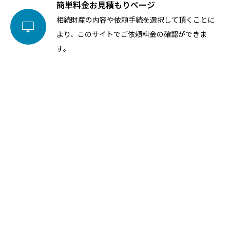
簡単料金お見積もりページ
相続財産の内容や依頼手続を選択して頂くことに

より、このサイトでご依頼料金の確認ができま
す。
PA
お申込みページ

お申込み後に、打合せの際にご持参いただきたい
書類などをご案内させて頂きます。
お悩みやご質問をお聞きしながら相続の手続きを代行させて頂き
ます。