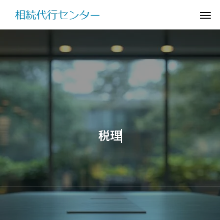
税
理
士
・
行
政
書
士
に
よ
る