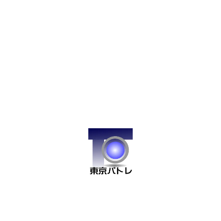
公正証書遺言（当事務所の推奨）：公証役場で作成。法的
に最も安全で、銀行や法務局の手続きで確実に効力を発
揮。
自筆証書遺言：法務局の遺言書保管制度を利用すれば紛
失・改ざん防止が可能。
公証役場での手続き（公正証書遺言の場合）
公証人との打合せ・文案調整
相続人以外の証人2名を手配（当職が証人になることも可
能）
公証役場で読み合わせ、署名・押印
完成・保管
公正証書遺言の場合：原本は遺言執行者又は依頼者が保
管、副本を依頼者に交付
アフターフォロー