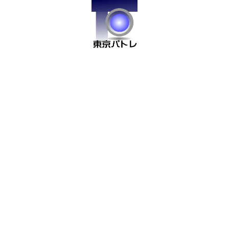


事前対面相談
戸籍の代理取得


法定相続情報の代理取得
不動産登記簿の代理取得


不動産評価証明書の代理
不動産の相続税評価
取得


相続税のシミュレーショ
財産目録の作成
ン


遺産分割協議書の作成
銀行の相続手続き

