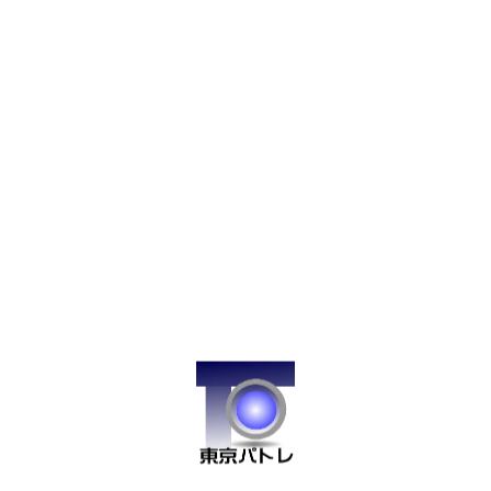
限を注意！）
暗号資産
：国内取引所は相続できる（金融庁ルールによ
る）
4. デジタル資産の相続手続き
デジタル資産の相続手続きは、基本的には通常の相続と同じ流れ
となります。
ただし、利用サービスによって手続方法や必要書類が異なるため
注意が必要です。
当記事の目次
特に暗号資産や電子マネーのようなサービスは、本人のIDとパス
ワードがわからなければ手続き自体が不可能となるケースもよく
デジタル資産（暗号資産・ネット金融資産など）の相
ありますので、注意か必要です。
続手続きと注意点